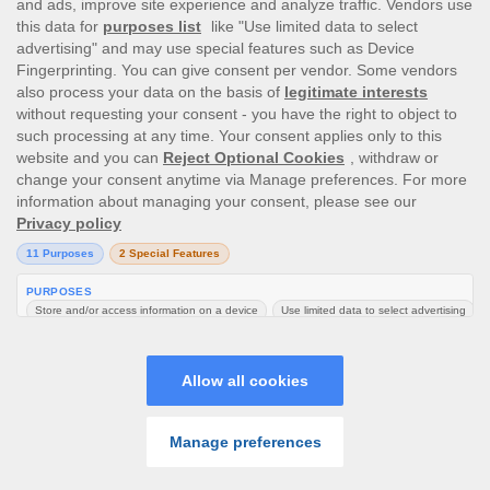
This site’s operations are regulated by the Malta Gaming
Authority and is operated by Skill On Net Limited, Office 1/5297
Level G, Quantum House, 75, Abate Rigord Street, Ta’ Xbiex, XBX
1120, Malta, under the gaming license issued by the Malta
Gaming Authority (license number MGA/CRP/171/2009/01)
issued on 1 August 2018.
Gambling can be addictive, please play responsibly.
Please note that all game images and provider icons displayed on
the logout page are for illustrative purposes only. Some of the
games shown may not be live or available on the logged-in
platform for your country or account.