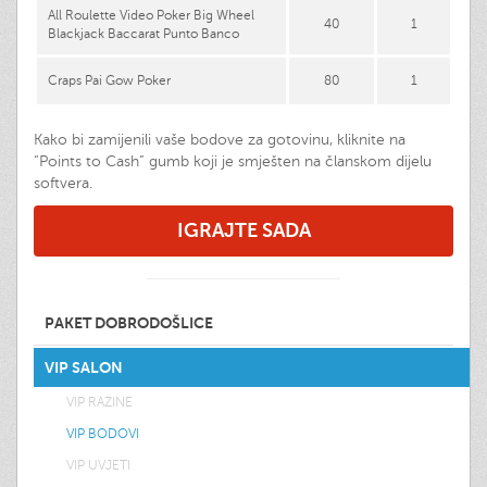
All Roulette Video Poker Big Wheel
40
1
Blackjack Baccarat Punto Banco
Craps Pai Gow Poker
80
1
Kako bi zamijenili vaše bodove za gotovinu, kliknite na
“Points to Cash” gumb koji je smješten na članskom dijelu
softvera.
IGRAJTE SADA
PAKET DOBRODOŠLICE
VIP SALON
VIP RAZINE
VIP BODOVI
VIP UVJETI