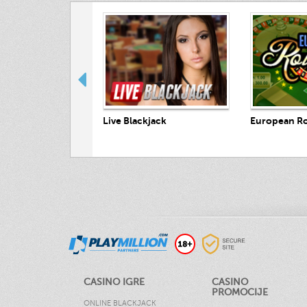
Play Now
Play Now
Pl
reasure Hunt
Live Blackjack
European Ro
CASINO IGRE
CASINO
PROMOCIJE
ONLINE BLACKJACK