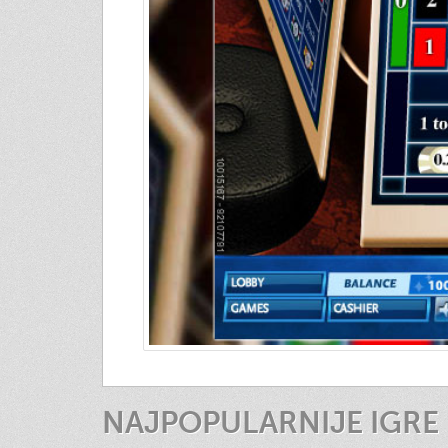
NAJPOPULARNIJE IGRE